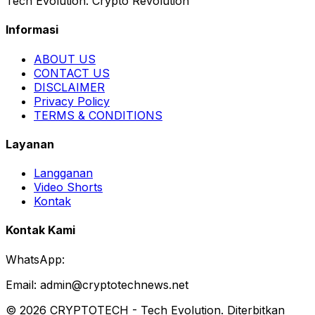
Tech Evolution. Crypto Revolution
Informasi
ABOUT US
CONTACT US
DISCLAIMER
Privacy Policy
TERMS & CONDITIONS
Layanan
Langganan
Video Shorts
Kontak
Kontak Kami
WhatsApp:
Email:
admin@cryptotechnews.net
©
2026
CRYPTOTECH
-
Tech Evolution
. Diterbitkan