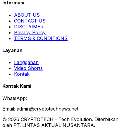
Informasi
ABOUT US
CONTACT US
DISCLAIMER
Privacy Policy
TERMS & CONDITIONS
Layanan
Langganan
Video Shorts
Kontak
Kontak Kami
WhatsApp:
Email:
admin@cryptotechnews.net
©
2026
CRYPTOTECH
-
Tech Evolution
. Diterbitkan
oleh PT. LINTAS AKTUAL NUSANTARA.