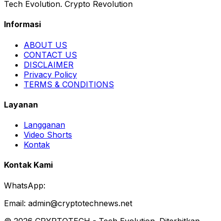
Tech Evolution. Crypto Revolution
Informasi
ABOUT US
CONTACT US
DISCLAIMER
Privacy Policy
TERMS & CONDITIONS
Layanan
Langganan
Video Shorts
Kontak
Kontak Kami
WhatsApp:
Email:
admin@cryptotechnews.net
©
2026
CRYPTOTECH
-
Tech Evolution
. Diterbitkan