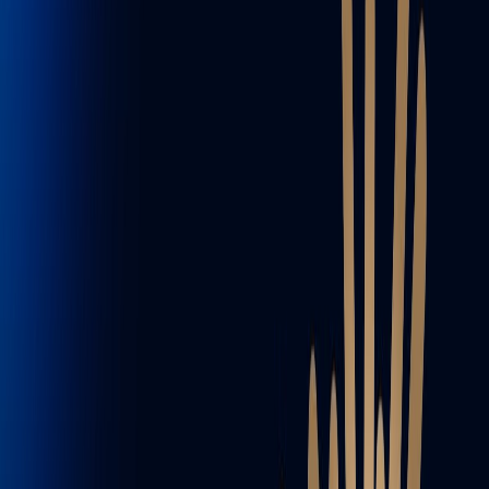
X / Twitter
Copy Link
Foto: Dok. CRYPTOTECH
Tim sepak bola Bangkok United berhasil
mempertahankan posisinya dan mengonfirmasi tiket
mereka ke babak selanjutnya setelah menghadapi
lawan-lawan tangguh di ajang Asian Champions League
(ACL). Sementara itu, tim Bulls mengalami kekecewaan
setelah kalah di ACL2 dan kehilangan kesempatan besar
untuk meraih hadiah uang yang besar di Asia.
Menurut laporan dari The AFC, Bangkok United berhasil