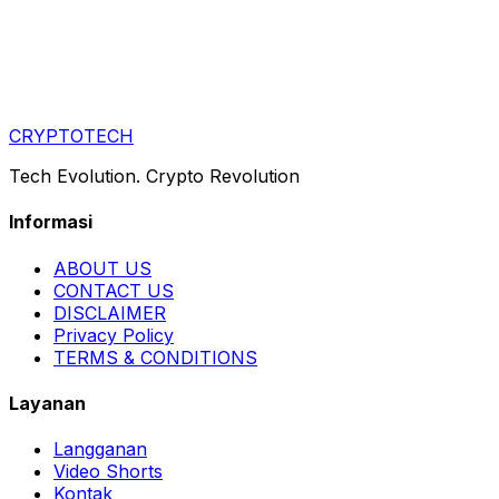
CRYPTOTECH
Tech Evolution. Crypto Revolution
Informasi
ABOUT US
CONTACT US
DISCLAIMER
Privacy Policy
TERMS & CONDITIONS
Layanan
Langganan
Video Shorts
Kontak