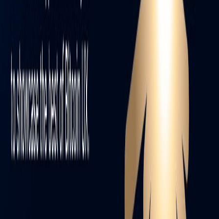
X / Twitter
Copy Link
Berita Terkait
Lihat Semua
Sport
USA Dominates Slovakia, Advances to Olympic