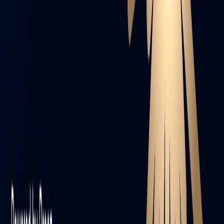
Gold Medal Match Against Canada
USA crushes Slovakia, sets up gold medal clash with
Canada
Sport
Persija Jakarta Vs PSM Makassar: Imbang 1-1 di
Babak Pertama, Alaeddine Ajaraie Cetak Gol
Pertamanya
Persija Jakarta imbang 1-1 melawan PSM Makassar di
babak pertama
Sport
Pertandingan Bola Malam Ini: Fenerbahce vs
Nottingham Forest dan FC Noah vs AZ Alkmaar
Pratinjau dan tips taruhan untuk pertandingan bola
malam ini!
Sport