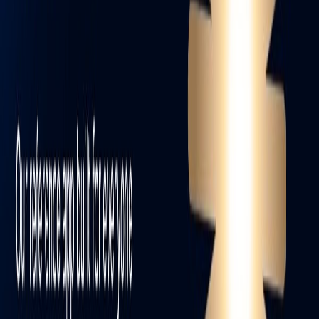
Facebook