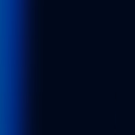
Kalah di ACL2
R
Redaksi CRYPTOTECH
CRYPTOTECH
19 Februari 2026 pukul 18.50
WIB
305
Share Berita: