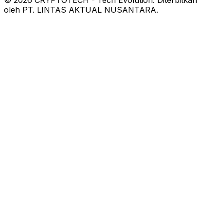
oleh PT. LINTAS AKTUAL NUSANTARA.