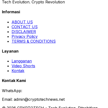
Tech Evolution. Crypto Revolution
Informasi
ABOUT US
CONTACT US
DISCLAIMER
Privacy Policy
TERMS & CONDITIONS
Layanan
Langganan
Video Shorts
Kontak
Kontak Kami
WhatsApp:
Email:
admin@cryptotechnews.net
©
2026
CRYPTOTECH
-
Tech Evolution
. Diterbitkan