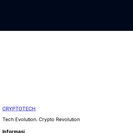
CRYPTOTECH
Tech Evolution. Crypto Revolution
Informasi