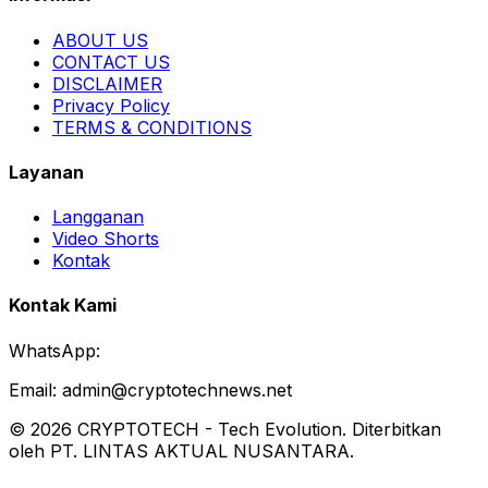
ABOUT US
CONTACT US
DISCLAIMER
Privacy Policy
TERMS & CONDITIONS
Layanan
Langganan
Video Shorts
Kontak
Kontak Kami
WhatsApp:
Email:
admin@cryptotechnews.net
©
2026
CRYPTOTECH
-
Tech Evolution
. Diterbitkan
oleh PT. LINTAS AKTUAL NUSANTARA.