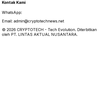
Kontak Kami
WhatsApp:
Email:
admin@cryptotechnews.net
©
2026
CRYPTOTECH
-
Tech Evolution
. Diterbitkan
oleh PT. LINTAS AKTUAL NUSANTARA.