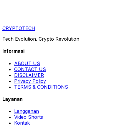
CRYPTOTECH
Tech Evolution. Crypto Revolution
Informasi
ABOUT US
CONTACT US
DISCLAIMER
Privacy Policy
TERMS & CONDITIONS
Layanan
Langganan
Video Shorts
Kontak