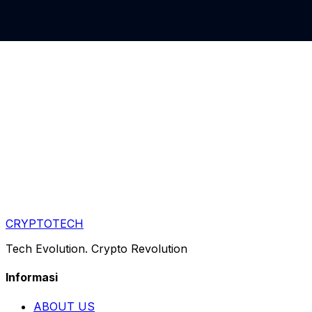
CRYPTOTECH
Tech Evolution. Crypto Revolution
Informasi
ABOUT US