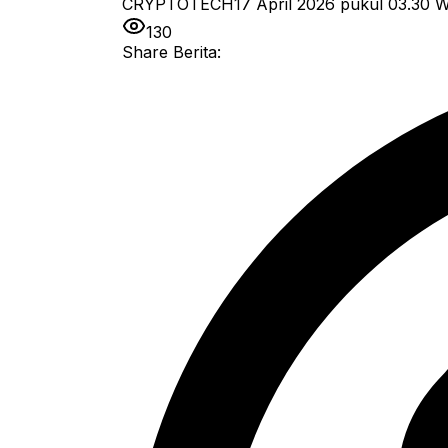
CRYPTOTECH
17 April 2026 pukul 03.30
W
130
Share Berita: