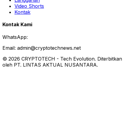
Langganan
Video Shorts
Kontak
Kontak Kami
WhatsApp:
Email:
admin@cryptotechnews.net
©
2026
CRYPTOTECH
-
Tech Evolution
. Diterbitkan
oleh PT. LINTAS AKTUAL NUSANTARA.