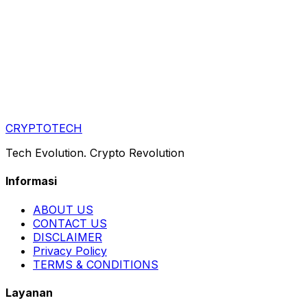
CRYPTOTECH
Tech Evolution. Crypto Revolution
Informasi
ABOUT US
CONTACT US
DISCLAIMER
Privacy Policy
TERMS & CONDITIONS
Layanan