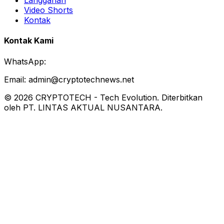
Langganan
Video Shorts
Kontak
Kontak Kami
WhatsApp:
Email:
admin@cryptotechnews.net
©
2026
CRYPTOTECH
-
Tech Evolution
. Diterbitkan
oleh PT. LINTAS AKTUAL NUSANTARA.