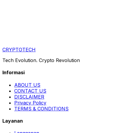
CRYPTOTECH
Tech Evolution. Crypto Revolution
Informasi
ABOUT US
CONTACT US
DISCLAIMER
Privacy Policy
TERMS & CONDITIONS
Layanan