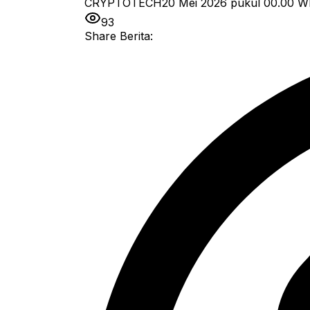
CRYPTOTECH
20 Mei 2026 pukul 00.00
W
93
Share Berita: