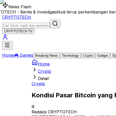
News Flash
H - Berita & Investigasi
Ikuti terus perkembangan berit
CRYPTOTECH
CRYPTOTECH
TV
Home
🎮 Games
Breaking News
Technology
Crypto
Gadget
Sp
Home
Crypto
Detail
Crypto
Kondisi Pasar Bitcoin yan
R
Redaksi CRYPTOTECH