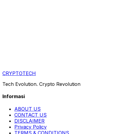
CRYPTOTECH
Tech Evolution. Crypto Revolution
Informasi
ABOUT US
CONTACT US
DISCLAIMER
Privacy Policy
TERMS & CONDITIONS