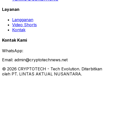
Layanan
Langganan
Video Shorts
Kontak
Kontak Kami
WhatsApp:
Email:
admin@cryptotechnews.net
©
2026
CRYPTOTECH
-
Tech Evolution
. Diterbitkan
oleh PT. LINTAS AKTUAL NUSANTARA.