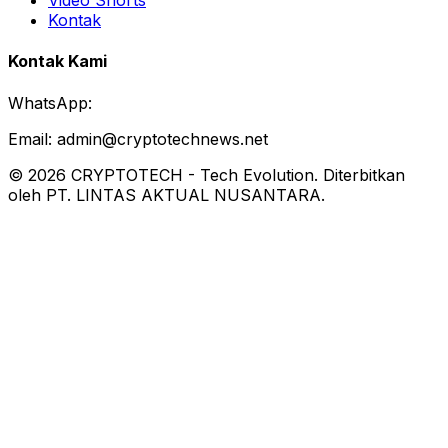
Video Shorts
Kontak
Kontak Kami
WhatsApp:
Email:
admin@cryptotechnews.net
©
2026
CRYPTOTECH
-
Tech Evolution
. Diterbitkan
oleh PT. LINTAS AKTUAL NUSANTARA.