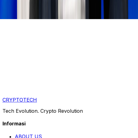
CRYPTOTECH
Tech Evolution. Crypto Revolution
Informasi
ABOUT US