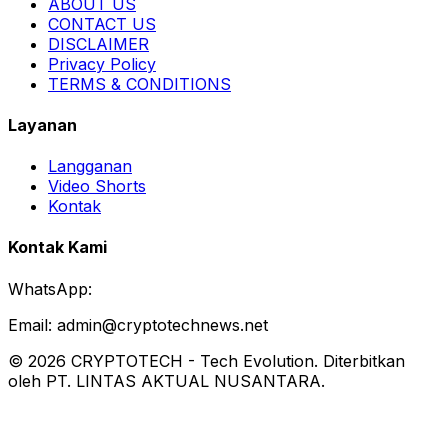
ABOUT US
CONTACT US
DISCLAIMER
Privacy Policy
TERMS & CONDITIONS
Layanan
Langganan
Video Shorts
Kontak
Kontak Kami
WhatsApp:
Email:
admin@cryptotechnews.net
©
2026
CRYPTOTECH
-
Tech Evolution
. Diterbitkan
oleh PT. LINTAS AKTUAL NUSANTARA.