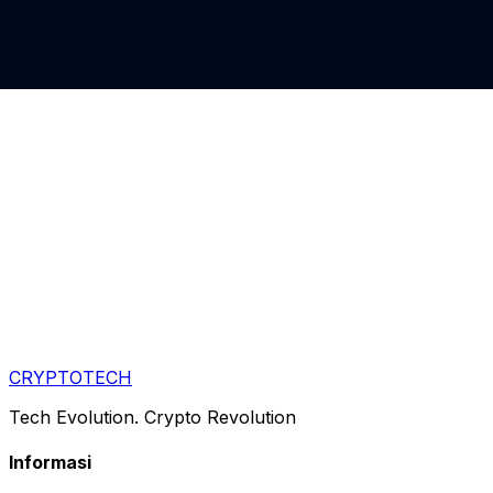
CRYPTOTECH
Tech Evolution. Crypto Revolution
Informasi