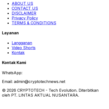
ABOUT US
CONTACT US
DISCLAIMER
Privacy Policy
TERMS & CONDITIONS
Layanan
Langganan
Video Shorts
Kontak
Kontak Kami
WhatsApp:
Email:
admin@cryptotechnews.net
©
2026
CRYPTOTECH
-
Tech Evolution
. Diterbitkan
oleh PT. LINTAS AKTUAL NUSANTARA.