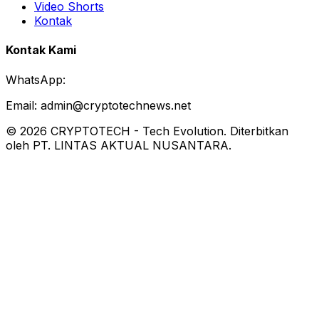
Video Shorts
Kontak
Kontak Kami
WhatsApp:
Email:
admin@cryptotechnews.net
©
2026
CRYPTOTECH
-
Tech Evolution
. Diterbitkan
oleh PT. LINTAS AKTUAL NUSANTARA.