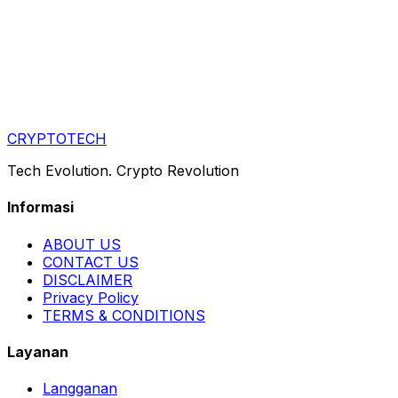
CRYPTOTECH
Tech Evolution. Crypto Revolution
Informasi
ABOUT US
CONTACT US
DISCLAIMER
Privacy Policy
TERMS & CONDITIONS
Layanan
Langganan