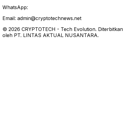
WhatsApp:
Email:
admin@cryptotechnews.net
©
2026
CRYPTOTECH
-
Tech Evolution
. Diterbitkan
oleh PT. LINTAS AKTUAL NUSANTARA.