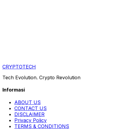
CRYPTOTECH
Tech Evolution. Crypto Revolution
Informasi
ABOUT US
CONTACT US
DISCLAIMER
Privacy Policy
TERMS & CONDITIONS