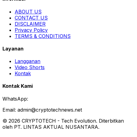
ABOUT US
CONTACT US
DISCLAIMER
Privacy Policy
TERMS & CONDITIONS
Layanan
Langganan
Video Shorts
Kontak
Kontak Kami
WhatsApp:
Email:
admin@cryptotechnews.net
©
2026
CRYPTOTECH
-
Tech Evolution
. Diterbitkan
oleh PT. LINTAS AKTUAL NUSANTARA.