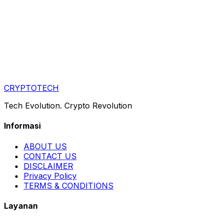
CRYPTOTECH
Tech Evolution. Crypto Revolution
Informasi
ABOUT US
CONTACT US
DISCLAIMER
Privacy Policy
TERMS & CONDITIONS
Layanan