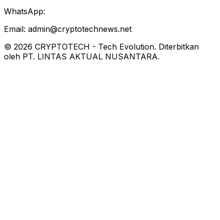
WhatsApp:
Email:
admin@cryptotechnews.net
©
2026
CRYPTOTECH
-
Tech Evolution
. Diterbitkan
oleh PT. LINTAS AKTUAL NUSANTARA.