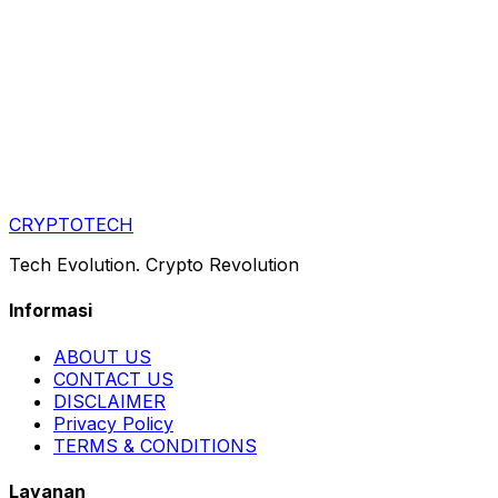
CRYPTOTECH
Tech Evolution. Crypto Revolution
Informasi
ABOUT US
CONTACT US
DISCLAIMER
Privacy Policy
TERMS & CONDITIONS
Layanan