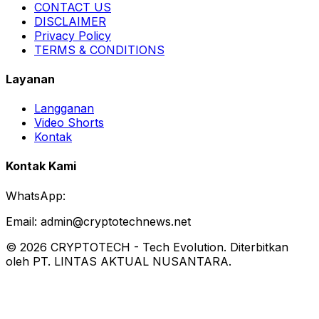
CONTACT US
DISCLAIMER
Privacy Policy
TERMS & CONDITIONS
Layanan
Langganan
Video Shorts
Kontak
Kontak Kami
WhatsApp:
Email:
admin@cryptotechnews.net
©
2026
CRYPTOTECH
-
Tech Evolution
. Diterbitkan
oleh PT. LINTAS AKTUAL NUSANTARA.