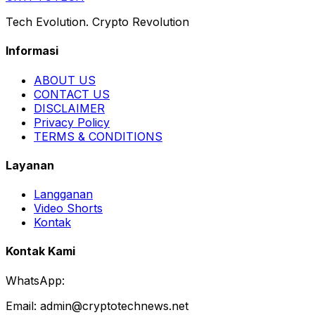
Tech Evolution. Crypto Revolution
Informasi
ABOUT US
CONTACT US
DISCLAIMER
Privacy Policy
TERMS & CONDITIONS
Layanan
Langganan
Video Shorts
Kontak
Kontak Kami
WhatsApp:
Email:
admin@cryptotechnews.net