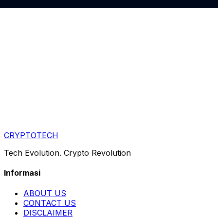
CRYPTOTECH
Tech Evolution. Crypto Revolution
Informasi
ABOUT US
CONTACT US
DISCLAIMER