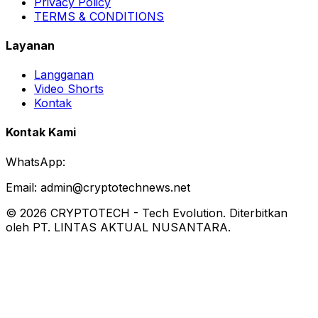
Privacy Policy
TERMS & CONDITIONS
Layanan
Langganan
Video Shorts
Kontak
Kontak Kami
WhatsApp:
Email:
admin@cryptotechnews.net
©
2026
CRYPTOTECH
-
Tech Evolution
. Diterbitkan
oleh PT. LINTAS AKTUAL NUSANTARA.