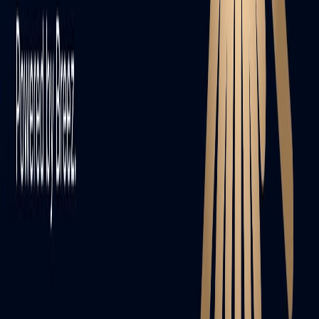
Kelebihan di Indonesia
Infinix Note 60 Series hadir di Indonesia dengan harga
mulai Rp3 jutaan!
Gadget
Samsung Galaxy S26 Series: Spesifikasi
Lengkap, Harga, dan Jadwal Rilis Resmi di
Indonesia
Galaxy S26 Series hadir di Indonesia, cek spesifikasi dan
harga!
Advertisement
AD
Pasang Iklan Anda di Sini
Hubungi Redaksi Newslan.id