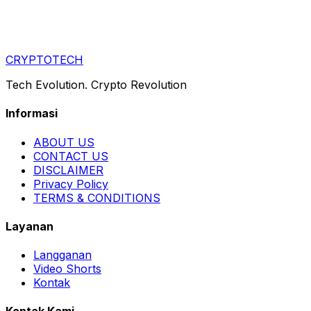
CRYPTOTECH
Tech Evolution. Crypto Revolution
Informasi
ABOUT US
CONTACT US
DISCLAIMER
Privacy Policy
TERMS & CONDITIONS
Layanan
Langganan
Video Shorts
Kontak