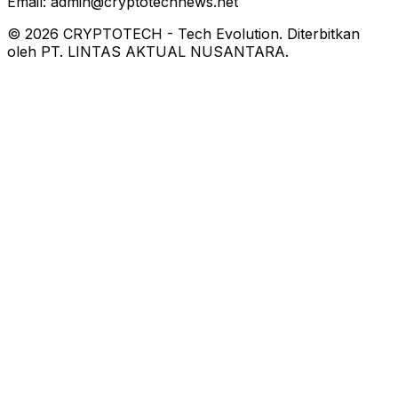
Email:
admin@cryptotechnews.net
©
2026
CRYPTOTECH
-
Tech Evolution
. Diterbitkan
oleh PT. LINTAS AKTUAL NUSANTARA.