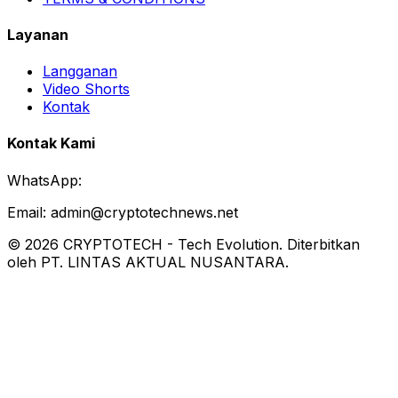
Layanan
Langganan
Video Shorts
Kontak
Kontak Kami
WhatsApp:
Email:
admin@cryptotechnews.net
©
2026
CRYPTOTECH
-
Tech Evolution
. Diterbitkan
oleh PT. LINTAS AKTUAL NUSANTARA.