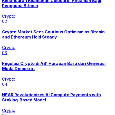
Kehancuran Keamanan Coldcard: Ancaman Bagi
Pengguna Bitcoin
Crypto
0
2
Crypto Market Sees Cautious Optimism as Bitcoin
and Ethereum Hold Steady
Crypto
0
3
Regulasi Crypto di AS: Harapan Baru dari Generasi
Muda Demokrat
Crypto
0
4
NEAR Revolutionizes AI Compute Payments with
Staking-Based Model
Crypto