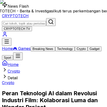
News Flash
CH - Berita & Investigasi
Ikuti terus perkembangan beri
CRYPTOTECH
CRYPTOTECH
TV
Home
🎮 Games
Breaking News
Technology
Crypto
Gadget
Sport
Home
Crypto
Detail
Crypto
Peran Teknologi AI dalam Revolusi
Industri Film: Kolaborasi Luma dan