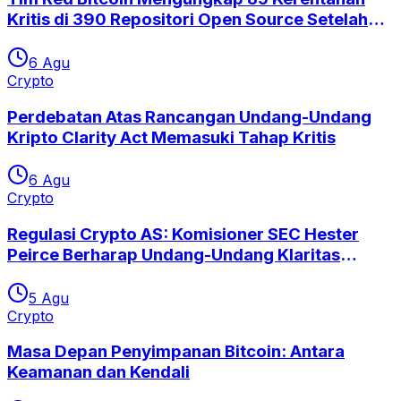
Kritis di 390 Repositori Open Source Setelah
Eksploitasi Coldcard
6 Agu
Crypto
Perdebatan Atas Rancangan Undang-Undang
Kripto Clarity Act Memasuki Tahap Kritis
6 Agu
Crypto
Regulasi Crypto AS: Komisioner SEC Hester
Peirce Berharap Undang-Undang Klaritas
Segera Disetujui
5 Agu
Crypto
Masa Depan Penyimpanan Bitcoin: Antara
Keamanan dan Kendali