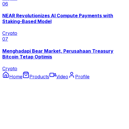
0
6
NEAR Revolutionizes AI Compute Payments with
Staking-Based Model
Crypto
0
7
Menghadapi Bear Market, Perusahaan Treasury
Bitcoin Tetap Optimis
Crypto
Home
Products
Video
Profile