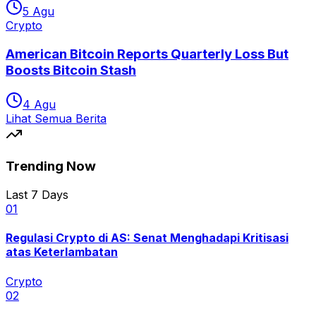
5 Agu
Crypto
American Bitcoin Reports Quarterly Loss But
Boosts Bitcoin Stash
4 Agu
Lihat Semua Berita
Trending Now
Last 7 Days
0
1
Regulasi Crypto di AS: Senat Menghadapi Kritisasi
atas Keterlambatan
Crypto
0
2