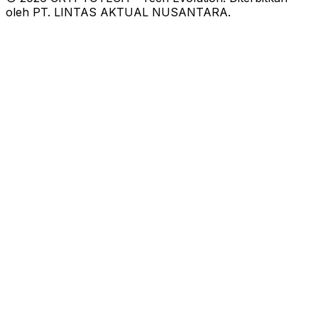
oleh PT. LINTAS AKTUAL NUSANTARA.