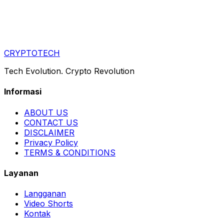
CRYPTOTECH
Tech Evolution. Crypto Revolution
Informasi
ABOUT US
CONTACT US
DISCLAIMER
Privacy Policy
TERMS & CONDITIONS
Layanan
Langganan
Video Shorts
Kontak