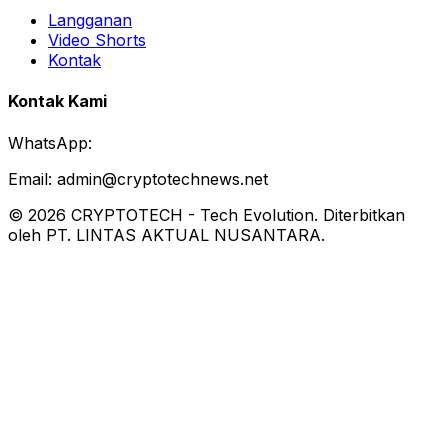
Langganan
Video Shorts
Kontak
Kontak Kami
WhatsApp:
Email:
admin@cryptotechnews.net
©
2026
CRYPTOTECH
-
Tech Evolution
. Diterbitkan
oleh PT. LINTAS AKTUAL NUSANTARA.