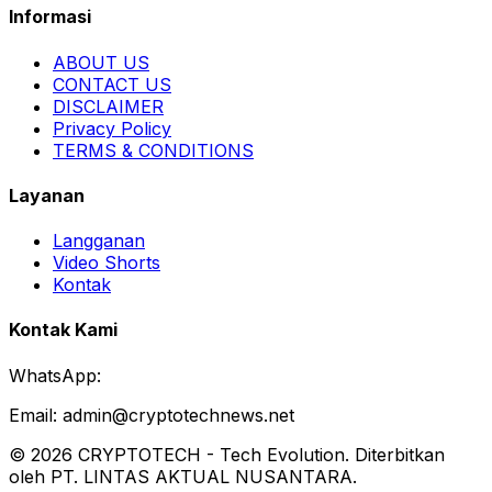
Informasi
ABOUT US
CONTACT US
DISCLAIMER
Privacy Policy
TERMS & CONDITIONS
Layanan
Langganan
Video Shorts
Kontak
Kontak Kami
WhatsApp:
Email:
admin@cryptotechnews.net
©
2026
CRYPTOTECH
-
Tech Evolution
. Diterbitkan
oleh PT. LINTAS AKTUAL NUSANTARA.