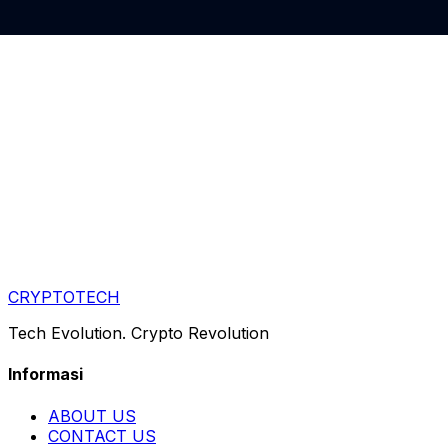
CRYPTOTECH
Tech Evolution. Crypto Revolution
Informasi
ABOUT US
CONTACT US