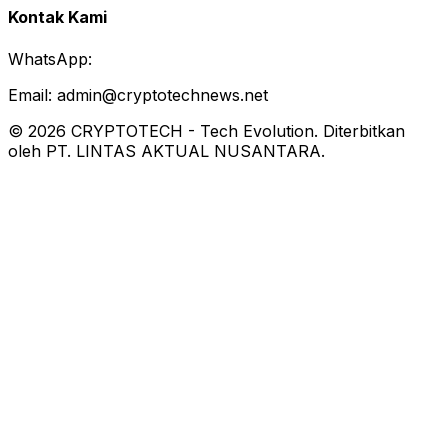
Kontak Kami
WhatsApp:
Email:
admin@cryptotechnews.net
©
2026
CRYPTOTECH
-
Tech Evolution
. Diterbitkan
oleh PT. LINTAS AKTUAL NUSANTARA.