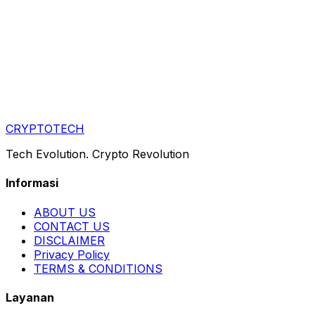
CRYPTOTECH
Tech Evolution. Crypto Revolution
Informasi
ABOUT US
CONTACT US
DISCLAIMER
Privacy Policy
TERMS & CONDITIONS
Layanan