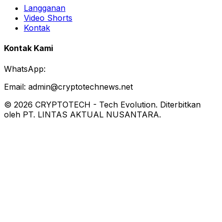
Langganan
Video Shorts
Kontak
Kontak Kami
WhatsApp:
Email:
admin@cryptotechnews.net
©
2026
CRYPTOTECH
-
Tech Evolution
. Diterbitkan
oleh PT. LINTAS AKTUAL NUSANTARA.