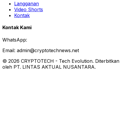
Langganan
Video Shorts
Kontak
Kontak Kami
WhatsApp:
Email:
admin@cryptotechnews.net
©
2026
CRYPTOTECH
-
Tech Evolution
. Diterbitkan
oleh PT. LINTAS AKTUAL NUSANTARA.