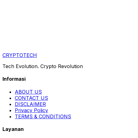
CRYPTOTECH
Tech Evolution. Crypto Revolution
Informasi
ABOUT US
CONTACT US
DISCLAIMER
Privacy Policy
TERMS & CONDITIONS
Layanan