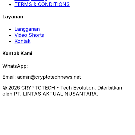
TERMS & CONDITIONS
Layanan
Langganan
Video Shorts
Kontak
Kontak Kami
WhatsApp:
Email:
admin@cryptotechnews.net
©
2026
CRYPTOTECH
-
Tech Evolution
. Diterbitkan
oleh PT. LINTAS AKTUAL NUSANTARA.