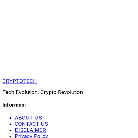
CRYPTOTECH
Tech Evolution. Crypto Revolution
Informasi
ABOUT US
CONTACT US
DISCLAIMER
Privacy Policy